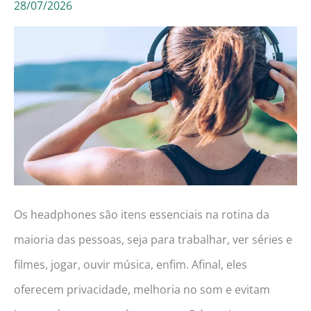
28/07/2026
em
2026!
(Aquário,
Intelbras,
ELG
e
mais!)
Os headphones são itens essenciais na rotina da
maioria das pessoas, seja para trabalhar, ver séries e
filmes, jogar, ouvir música, enfim. Afinal, eles
oferecem privacidade, melhoria no som e evitam