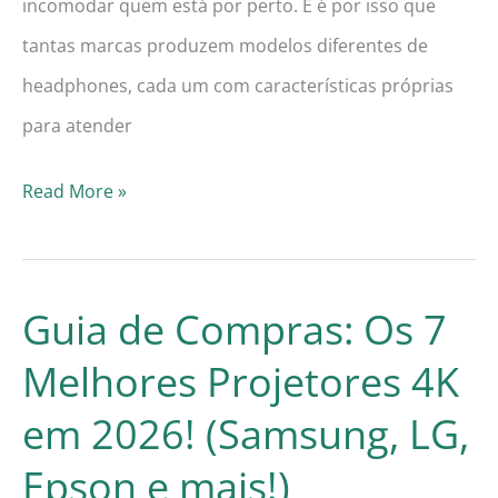
incomodar quem está por perto. E é por isso que
tantas marcas produzem modelos diferentes de
headphones, cada um com características próprias
para atender
Guia
Read More »
de
Compras:
Os
Guia de Compras: Os 7
7
Melhores Projetores 4K
Melhores
em 2026! (Samsung, LG,
Headphones
em
Epson e mais!)