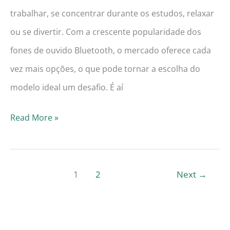
trabalhar, se concentrar durante os estudos, relaxar
ou se divertir. Com a crescente popularidade dos
fones de ouvido Bluetooth, o mercado oferece cada
vez mais opções, o que pode tornar a escolha do
modelo ideal um desafio. É aí
Guia
Read More »
de
Compras:
Os
1
2
Next
→
7
Melhores
Fones