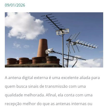
09/01/2026
em
2026!
(Amvox,
Pulse,
LG
e
mais!)
A antena digital externa é uma excelente aliada para
quem busca sinais de transmissão com uma
qualidade melhorada. Afinal, ela conta com uma
recepção melhor do que as antenas internas ou