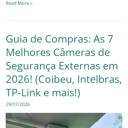
Guia
Read More »
de
Compras:
Os
Guia de Compras: As 7
7
Melhores Câmeras de
Melhores
Segurança Externas em
Fones
de
2026! (Coibeu, Intelbras,
Ouvido
TP-Link e mais!)
com
29/07/2026
Fio
em
2026!