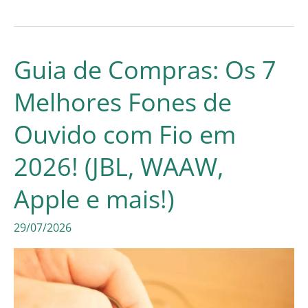
de
Compras:
Os
Guia de Compras: Os 7
7
Melhores Fones de
Melhores
Ouvido com Fio em
Aparelhos
para
2026! (JBL, WAAW,
Transformar
Apple e mais!)
TV
29/07/2026
em
Smart
TV
em