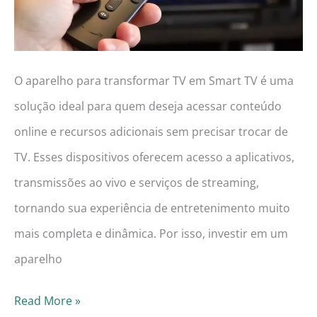
mais)
O aparelho para transformar TV em Smart TV é uma
solução ideal para quem deseja acessar conteúdo
online e recursos adicionais sem precisar trocar de
TV. Esses dispositivos oferecem acesso a aplicativos,
transmissões ao vivo e serviços de streaming,
tornando sua experiência de entretenimento muito
mais completa e dinâmica. Por isso, investir em um
aparelho
Guia
Read More »