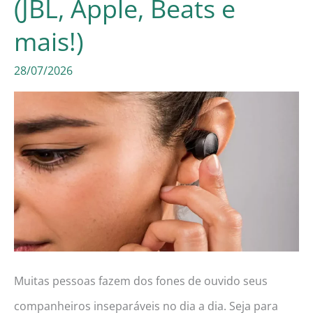
(JBL, Apple, Beats e
em
mais!)
2026!
28/07/2026
(Samsung,
LG,
Epson
e
mais!)
Muitas pessoas fazem dos fones de ouvido seus
companheiros inseparáveis no dia a dia. Seja para