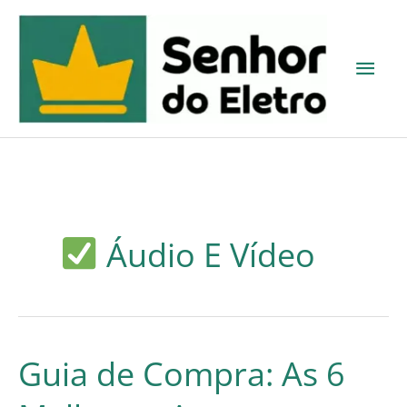
Ir
para
Men
o
princ
conteúdo
Áudio E Vídeo
Guia de Compra: As 6