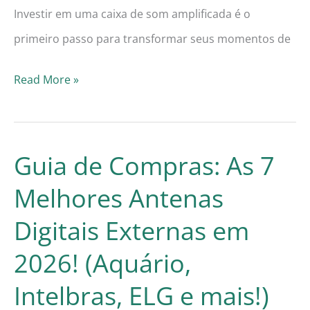
Investir em uma caixa de som amplificada é o
primeiro passo para transformar seus momentos de
Guia
Read More »
de
Compras:
As
Guia de Compras: As 7
7
Melhores Antenas
Melhores
Digitais Externas em
Caixas
de
2026! (Aquário,
Som
Intelbras, ELG e mais!)
Amplificadas