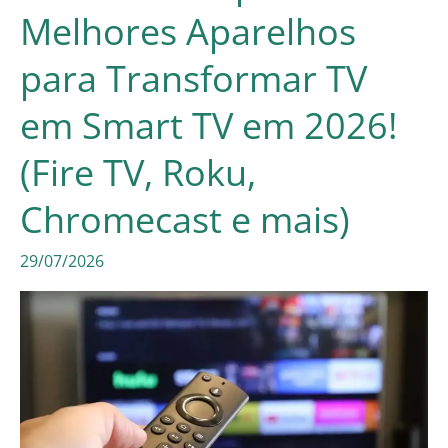
7
Melhores Aparelhos
Melhores
para Transformar TV
Fones
com
em Smart TV em 2026!
Cancelamento
(Fire TV, Roku,
de
Chromecast e mais)
Ruído
em
29/07/2026
2026!
(QCY,
JBL,
Edifier
e