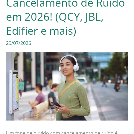
Cancelamento de Ruído
Antenas
Digitais
em 2026! (QCY, JBL,
Internas
Edifier e mais)
em
29/07/2026
2026!
Um fone de ouvido com cancelamento de ruído é