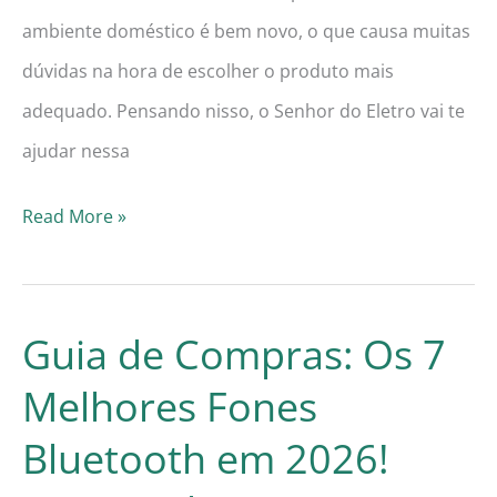
ambiente doméstico é bem novo, o que causa muitas
dúvidas na hora de escolher o produto mais
adequado. Pensando nisso, o Senhor do Eletro vai te
ajudar nessa
Guia
Read More »
de
Compras:
Os
Guia de Compras: Os 7
7
Melhores Fones
Melhores
Bluetooth em 2026!
Projetores
4K