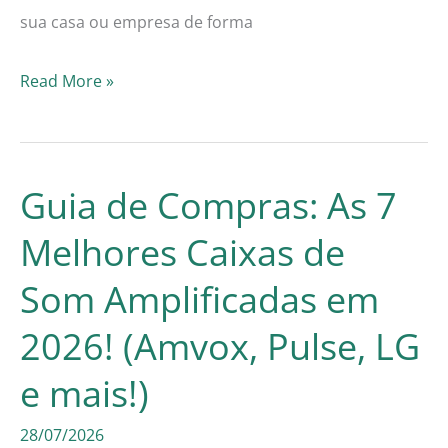
sua casa ou empresa de forma
Guia
Read More »
de
Compras:
As
Guia de Compras: As 7
7
Melhores Caixas de
Melhores
Som Amplificadas em
Câmeras
de
2026! (Amvox, Pulse, LG
Segurança
e mais!)
Externas
28/07/2026
em