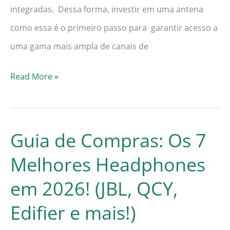
integradas. Dessa forma, investir em uma antena
como essa é o primeiro passo para garantir acesso a
uma gama mais ampla de canais de
Guia
Read More »
de
Compras:
As
Guia de Compras: Os 7
7
Melhores Headphones
Melhores
em 2026! (JBL, QCY,
Antenas
Digitais
Edifier e mais!)
Externas