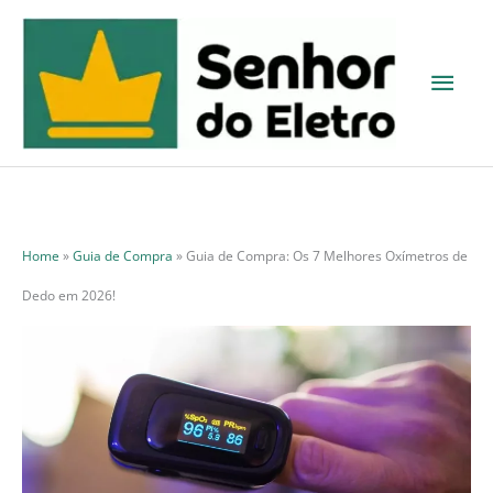
Ir
para
Men
o
princ
conteúdo
Home
»
Guia de Compra
»
Guia de Compra: Os 7 Melhores Oxímetros de
Dedo em 2026!