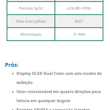
Precisão SpO2
±2% (80–99%)
Peso (com pilhas)
N/D¹
Alimentação
2× AAA
Prós:
Display OLED Dual Color com seis modos de
exibição
Visor rotacionável em quatro direções para
leitura em qualquer ângulo
Registro ANVISA e aprovação Inmetro