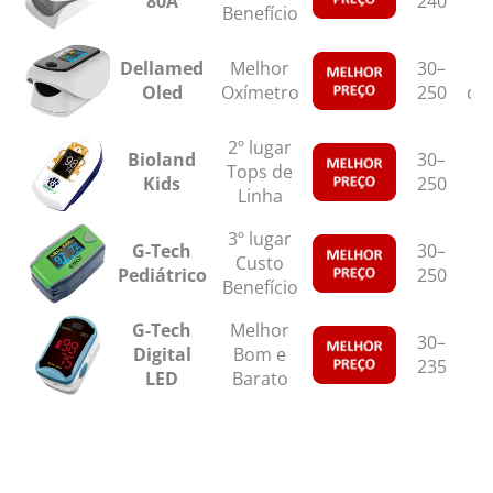
80A
240
Benefício
Dellamed
Melhor
30–
Oled
Oxímetro
250
de
2º lugar
Bioland
30–
±2
Tops de
Kids
250
Linha
3º lugar
G-Tech
30–
±2
Custo
Pediátrico
250
Benefício
G-Tech
Melhor
30–
±3
Digital
Bom e
235
LED
Barato