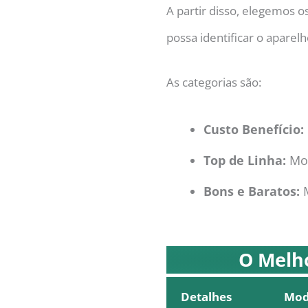
A partir disso, elegemos o
possa identificar o apare
As categorias são:
Custo Benefício:
Top de Linha:
Mo
Bons e Baratos:
O Melho
Detalhes
Mod