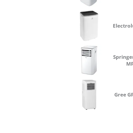
Electro
Springe
M
Gree G