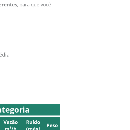
erentes
, para que você
dia
ategoria
Vazão
Ruído
Peso
m³/h
(máx)