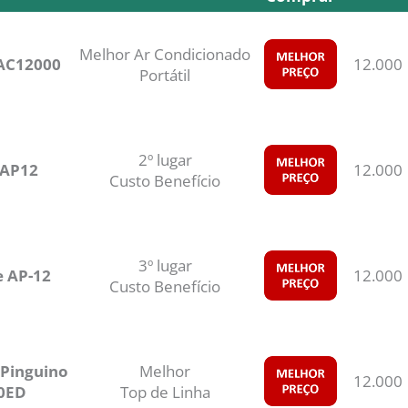
elo
Avaliação
Onde
BTU
Comprar
Melhor Ar Condicionado
PAC12000
12.000
Portátil
2º lugar
EAP12
12.000
Custo Benefício
3º lugar
e AP-12
12.000
Custo Benefício
 Pinguino
Melhor
12.000
0ED
Top de Linha