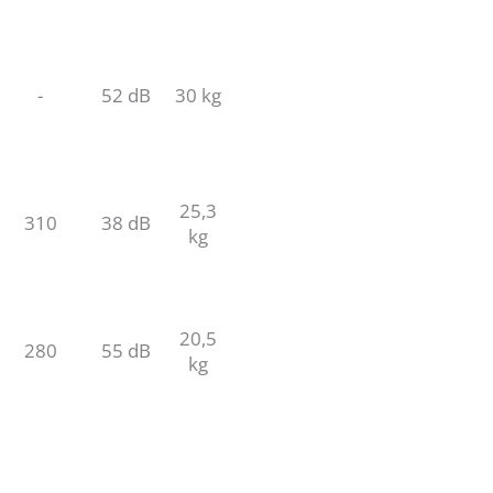
-
52 dB
30 kg
25,3
310
38 dB
kg
20,5
280
55 dB
kg