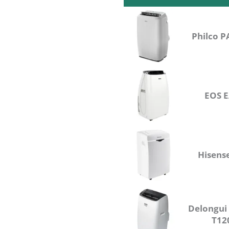
Detalhes
Mod
Philco 
EOS 
Hisens
Delongui
T12