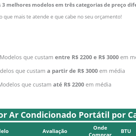
s
3 melhores modelos em três categorias de preço dif
lho que mais te atende e que cabe no seu orçamento!
Modelos que custam
entre R$ 2200 e R$ 3000
em mé
delos que custam
a partir de R$ 3000
em média
Modelos que custam
até R$ 2200
em média
r Ar Condicionado Portátil por C
Onde
elo
Avaliação
BTU
Comprar