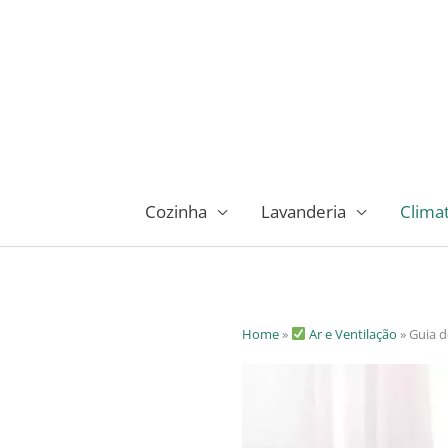
Ir
para
o
conteúdo
Cozinha
Lavanderia
Clima
Home
»
Ar e Ventilação
»
Guia d