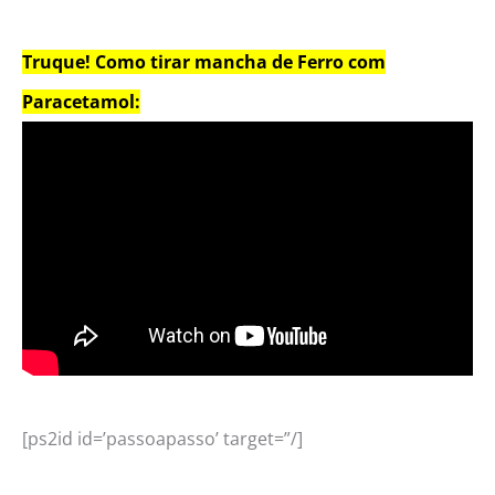
Truque! Como tirar mancha de Ferro com
Paracetamol:
[ps2id id=’passoapasso’ target=”/]