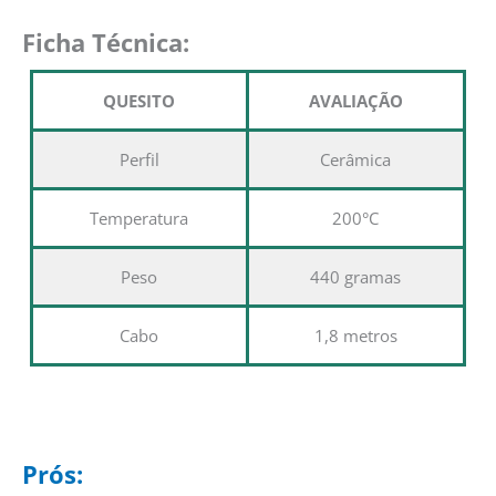
Ficha Técnica:
QUESITO
AVALIAÇÃO
Perfil
Cerâmica
Temperatura
200°C
Peso
440 gramas
Cabo
1,8 metros
Prós: