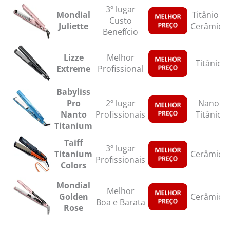
3º lugar
Mondial
Titânio |
Custo
Juliette
Cerâmica
Benefício
Lizze
Melhor
Titânio
Extreme
Profissional
Babyliss
Pro
2º lugar
Nano
Nanto
Profissionais
Titânio
Titanium
Taiff
3º lugar
Titanium
Cerâmica
Profissionais
Colors
Mondial
Melhor
Golden
Cerâmica
Boa e Barata
Rose