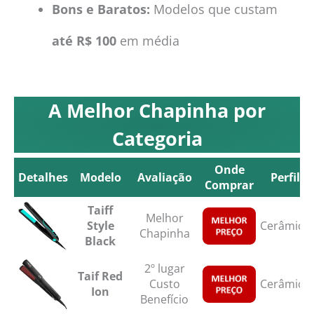
Bons e Baratos:
Modelos que custam
até R$ 100
em média
A Melhor Chapinha por
Categoria
Onde
Detalhes
Modelo
Avaliação
Perfil
Comprar
Detalhes
Modelo
Avaliação
Onde
Perfil
Taiff
Melhor
Comprar
Style
Cerâmica
Chapinha
Black
2º lugar
Taif Red
Custo
Cerâmica
Ion
Benefício