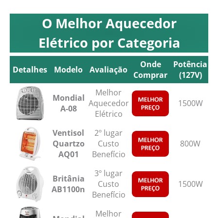
O Melhor Aquecedor
Elétrico por Categoria
Onde
Potência
Detalhes
Modelo
Avaliação
Comprar
(127V)
Detalhes
Modelo
Avaliação
Onde
Potência
Melhor
Mondial
Comprar
(127V)
Aquecedor
1500W
T
A-08
Elétrico
Ventisol
2º lugar
Quartzo
Custo
800W
AQ01
Benefício
3º lugar
Britânia
Custo
1500W
T
AB1100n
Benefício
Melhor