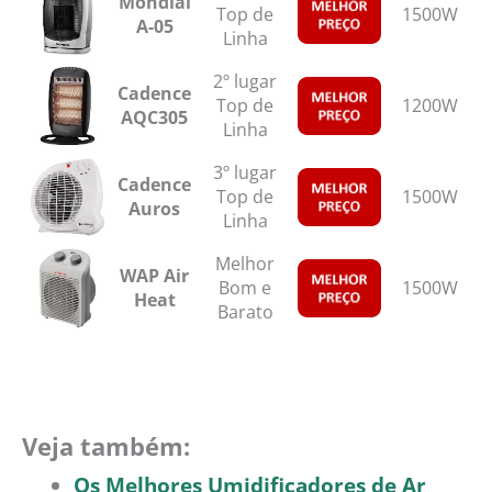
Mondial
Top de
1500W
A-05
Linha
2º lugar
Cadence
Top de
1200W
AQC305
Linha
3º lugar
Cadence
Top de
1500W
T
Auros
Linha
Melhor
WAP Air
Bom e
1500W
T
Heat
Barato
Veja também:
Os Melhores Umidificadores de Ar