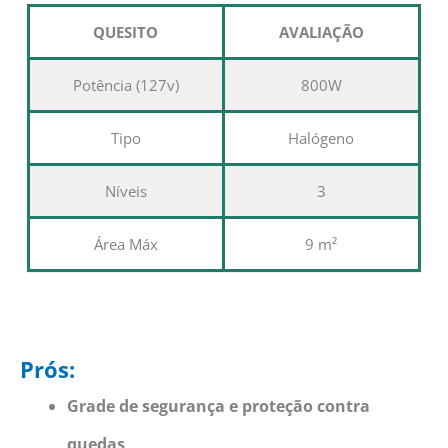
QUESITO
AVALIAÇÃO
Potência (127v)
800W
Tipo
Halógeno
Níveis
3
Área Máx
9 m²
Prós:
Grade de segurança e proteção contra
quedas