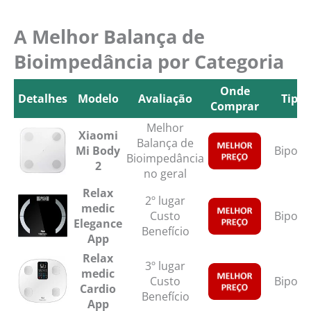
A Melhor Balança de
Bioimpedância por Categoria
Onde
Detalhes
Modelo
Avaliação
Tipo
Comprar
Detalhes
Modelo
Avaliação
Onde
Tipo
Melhor
Xiaomi
Comprar
Balança de
Mi Body
Bipola
Bioimpedância
2
no geral
Relax
2º lugar
medic
Custo
Bipola
Elegance
Benefício
App
Relax
3º lugar
medic
Custo
Bipola
Cardio
Benefício
App