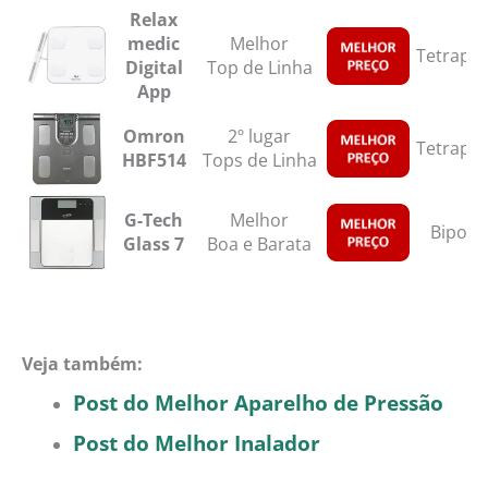
Relax
medic
Melhor
Tetrapol
Digital
Top de Linha
App
Omron
2º lugar
Tetrapol
HBF514
Tops de Linha
G-Tech
Melhor
Bipola
Glass 7
Boa e Barata
Veja também:
Post do Melhor Aparelho de Pressão
Post do Melhor Inalador