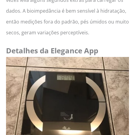
vezes leva alguns segundos extras para carregar os
dados. A bioimpedância é bem sensível à hidratação,
então medições fora do padrão, pés úmidos ou muito
secos, geram variações perceptíveis.
Detalhes da Elegance App