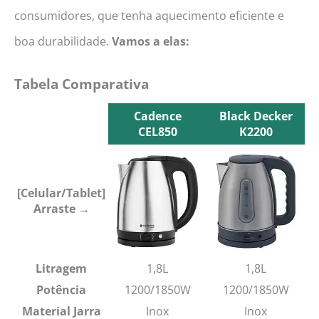
consumidores, que tenha aquecimento eficiente e
boa durabilidade.
Vamos a elas:
Tabela Comparativa
Cadence
Black Decker
CEL850
K2200
Cadence
Black Decker
CEL850
K2200
[Celular/Tablet]
Arraste →
Litragem
1,8L
1,8L
Potência
1200/1850W
1200/1850W
Material Jarra
Inox
Inox