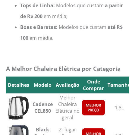
Tops de Linha:
Modelos que custam
a partir
de R$ 200
em média;
Boas e Baratas:
Modelos que custam
até
R$
100
em média.
A Melhor Chaleira Elétrica por Categoria
Onde
Detalhes
Modelo
Avaliação
Tamanho
Comprar
Detalhes
Modelo
Avaliação
Onde
Tamanho
Melhor
Comprar
Cadence
Chaleira
1,8L
CEL850
Elétrica no
geral
Black
2º lugar