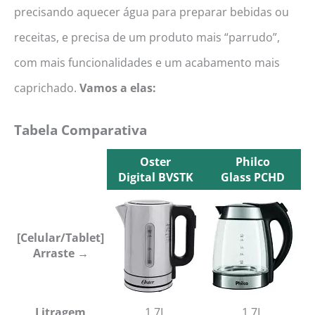
precisando aquecer água para preparar bebidas ou
receitas, e precisa de um produto mais “parrudo”,
com mais funcionalidades e um acabamento mais
caprichado.
Vamos a elas:
Tabela Comparativa
Oster
Philco
Digital BVSTK
Glass PCHD
Oster
Philco
Digital BVSTK
Glass PCHD
[Celular/Tablet]
Arraste →
Litragem
1,7L
1,7L