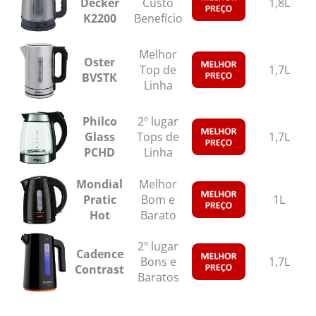
Decker
Custo
1,8L
K2200
Benefício
Melhor
Oster
Top de
1,7L
BVSTK
Linha
Philco
2º lugar
Glass
Tops de
1,7L
PCHD
Linha
Mondial
Melhor
Pratic
Bom e
1L
Hot
Barato
2º lugar
Cadence
Bons e
1,7L
Contrast
Baratos