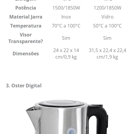
Potência
1500/1850W
1200/1850W
Material Jarra
Inox
Vidro
Temperatura
70°C a 100°C
50°C a 100°C
Visor
Sim
Sim
Transparente?
24 x 22 x 14
31,5 x 22,4 x 22,4
Dimensões
cm/0,9 kg
cm/1,9 kg
3. Oster Digital