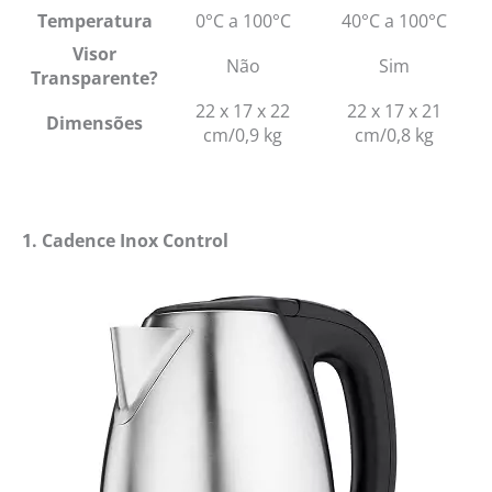
Temperatura
0°C a 100°C
40°C a 100°C
Visor
Não
Sim
Transparente?
22 x 17 x 22
22 x 17 x 21
Dimensões
cm/0,9 kg
cm/0,8 kg
1. Cadence Inox Control