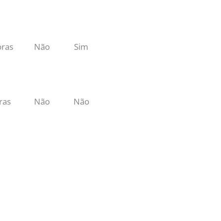
oras
Não
Sim
ras
Não
Não