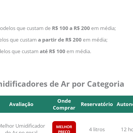
delos que custam de
R$ 100 a R$ 200
em média;
los que custam
a partir de R$ 200
em média;
elos que custam
até R$ 100
em média.
dificadores de Ar por Categoria
Onde
Avaliação
Reservatório
Auton
Comprar
Avaliação
Onde
Reservatório
Auton
Comprar
elhor Umidificador
4 litros
12 h
de Ar no geral