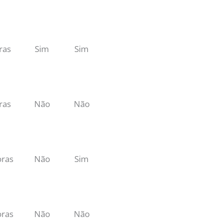
ras
Sim
Sim
ras
Não
Não
oras
Não
Sim
oras
Não
Não