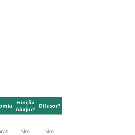
Função
omia
Difusor?
Abajur?
omia
Função
Difusor?
Abajur?
oras
Sim
Sim