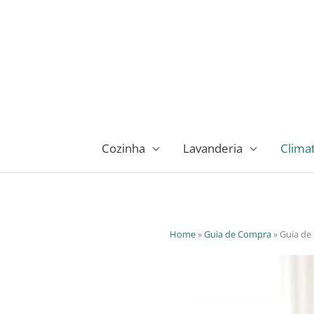
Ir
para
o
conteúdo
Cozinha
Lavanderia
Clima
Home
»
Guia de Compra
»
Guia de