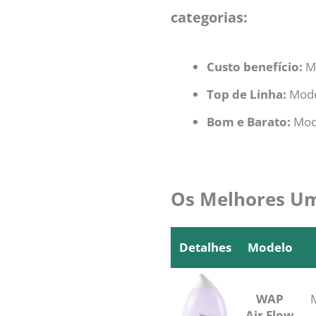
categorias:
Custo benefício:
Mo
Top de Linha:
Mode
Bom e Barato:
Mod
Os Melhores Umi
Detalhes
Modelo
Detalhes
Modelo
WAP
M
Air Flow