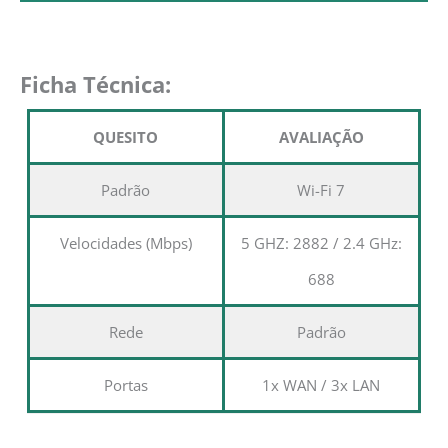
Ficha Técnica:
QUESITO
AVALIAÇÃO
Padrão
Wi-Fi 7
Velocidades (Mbps)
5 GHZ: 2882 / 2.4 GHz:
688
Rede
Padrão
Portas
1x WAN / 3x LAN