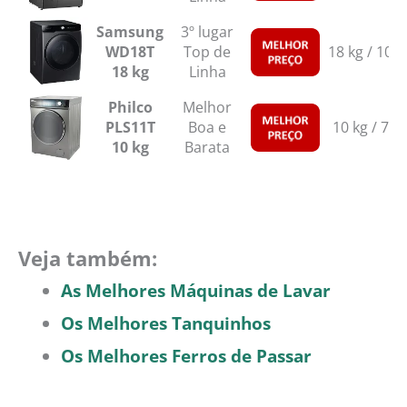
Samsung
3º lugar
WD18T
Top de
18 kg / 10 k
18 kg
Linha
Philco
Melhor
PLS11T
Boa e
10 kg / 7 k
10 kg
Barata
Veja também:
As Melhores Máquinas de Lavar
Os Melhores Tanquinhos
Os Melhores Ferros de Passar