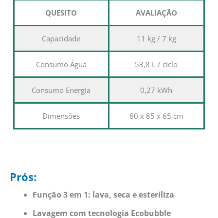
QUESITO
AVALIAÇÃO
Capacidade
11 kg / 7 kg
Consumo Água
53,8 L / ciclo
Consumo Energia
0,27 kWh
Dimensões
60 x 85 x 65 cm
Prós:
Função 3 em 1: lava, seca e esteriliza
Lavagem com tecnologia Ecobubble