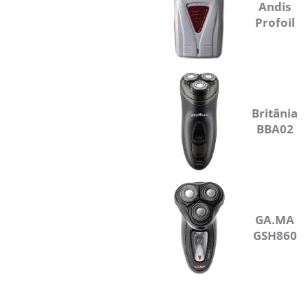
Andis
Profoil
Britânia
BBA02
GA.MA
GSH860