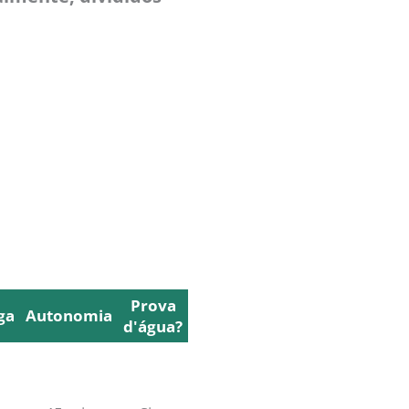
Prova
ga
Autonomia
d'água?
ga
Autonomia
Prova
d'água?