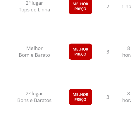
2º lugar
2
1 ho
Tops de Linha
Melhor
8
3
Bom e Barato
hor
2º lugar
8
3
Bons e Baratos
hor