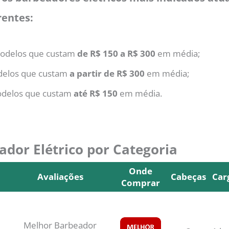
rentes:
delos que custam
de R$ 150 a R$ 300
em média;
elos que custam
a partir de R$ 300
em média;
delos que custam
até R$ 150
em média.
dor Elétrico por Categoria
Onde
Avaliações
Cabeças
Car
Comprar
Avaliações
Onde
Cabeças
Car
Comprar
Melhor Barbeador