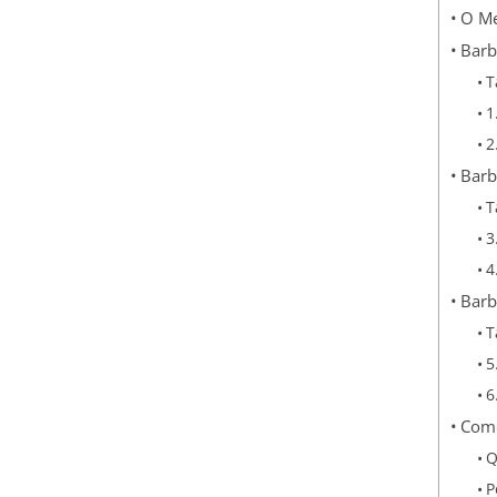
O Me
Barb
T
1
2
Barb
T
3
4
Barb
T
5
6
Como
Q
P