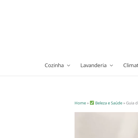
Ir
para
o
conteúdo
Cozinha
Lavanderia
Clima
Home
»
Beleza e Saúde
»
Guia d