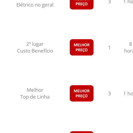
3
1 ho
Elétrico no geral
2º lugar
8
1
Custo Benefício
hor
Melhor
3
1 ho
Top de Linha