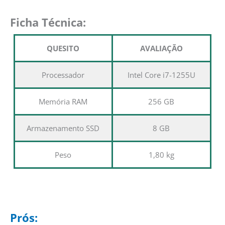
Ficha Técnica:
QUESITO
AVALIAÇÃO
Processador
Intel Core i7-1255U
Memória RAM
256 GB
Armazenamento SSD
8 GB
Peso
1,80 kg
Prós: