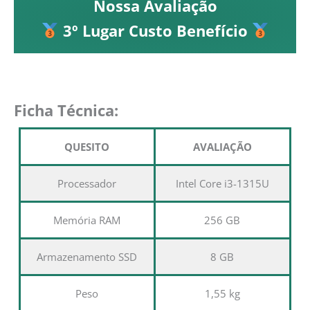
Nossa Avaliação
3º Lugar Custo Benefício
Ficha Técnica:
QUESITO
AVALIAÇÃO
Processador
Intel Core i3-1315U
Memória RAM
256 GB
Armazenamento SSD
8 GB
Peso
1,55 kg