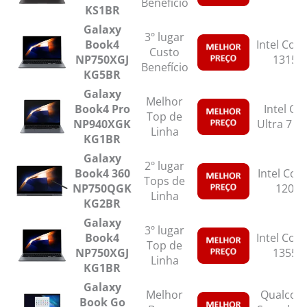
Benefício
KS1BR
Galaxy
3º lugar
Book4
Intel Core
Custo
NP750XGJ
1315U
Benefício
KG5BR
Galaxy
Melhor
Book4 Pro
Intel Co
Top de
NP940XGK
Ultra 7 1
Linha
KG1BR
Galaxy
2º lugar
Book4 360
Intel Core
Tops de
‎NP750QGK
120U
Linha
KG2BR
Galaxy
3º lugar
Book4
Intel Core
Top de
NP750XGJ
1355U
Linha
KG1BR
Galaxy
Melhor
Qualco
Book Go