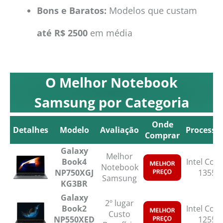
Bons e Baratos:
Modelos que custam
até R$ 2500
em média
O Melhor Notebook
Samsung por Categoria
Onde
Detalhes
Modelo
Avaliação
Processa
Comprar
Detalhes
Modelo
Avaliação
Onde
Processa
Galaxy
Melhor
Comprar
Book4
Intel Core
Notebook
NP750XGJ
1355U
Samsung
KG3BR
Galaxy
2º lugar
Book2
Intel Core
Custo
NP550XED
1255U