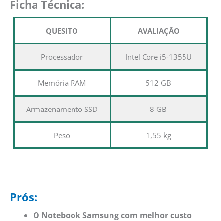
Ficha Técnica:
QUESITO
AVALIAÇÃO
Processador
Intel Core i5-1355U
Memória RAM
512 GB
Armazenamento SSD
8 GB
Peso
1,55 kg
Prós:
O Notebook Samsung com melhor custo