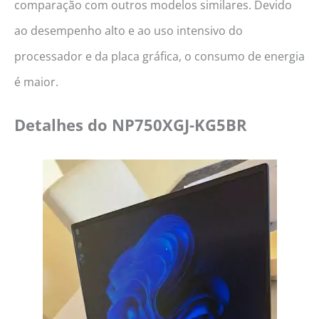
comparação com outros modelos similares. Devido
ao desempenho alto e ao uso intensivo do
processador e da placa gráfica, o consumo de energia
é maior.
Detalhes do
NP750XGJ-KG5BR