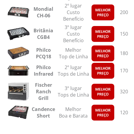
2º lugar
Mondial
Custo
2000
CH-06
Benefício
3º lugar
Britânia
Custo
1500
CGB4
Benefício
Philco
Melhor
1800
PCQ18
Top de Linha
Philco
2º lugar
1700
Infrared
Tops de Linha
Fischer
3º lugar
Ranch
3200
Tops de Linha
Grill
Candence
Melhor
1200
Short
Boa e Barata