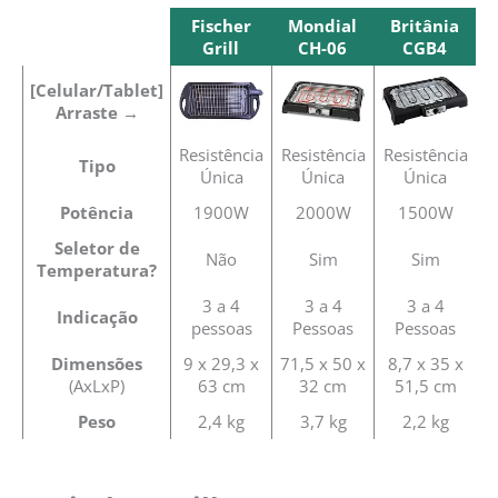
Fischer
Mondial
Britânia
Grill
CH-06
CGB4
Fischer
Mondial
Britânia
[Celular/Tablet]
Grill
CH-06
CGB4
Arraste →
Resistência
Resistência
Resistência
Tipo
Única
Única
Única
Potência
1900W
2000W
1500W
Seletor de
Não
Sim
Sim
Temperatura?
3 a 4
3 a 4
3 a 4
Indicação
pessoas
Pessoas
Pessoas
Dimensões
9 x 29,3 x
71,5 x 50 x
8,7 x 35 x
(AxLxP)
63 cm
32 cm
51,5 cm
Peso
2,4 kg
3,7 kg
2,2 kg