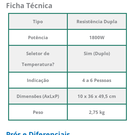
Ficha Técnica
Tipo
Resistência Dupla
Potência
1800W
Seletor de
Sim (Duplo)
Temperatura?
Indicação
4 a 6 Pessoas
Dimensões (AxLxP)
10 x 36 x 49,5 cm
Peso
2,75 kg
Prós e Diferenciais