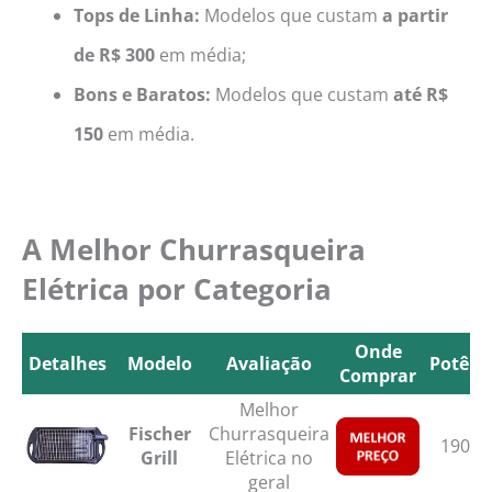
Tops de Linha:
Modelos que custam
a partir
de R$ 300
em média;
Bons e Baratos:
Modelos que custam
até R$
150
em média.
A Melhor Churrasqueira
Elétrica por Categoria
Onde
Detalhes
Modelo
Avaliação
Potênc
Comprar
Detalhes
Modelo
Avaliação
Onde
Potênc
Melhor
Comprar
Fischer
Churrasqueira
1900
Grill
Elétrica no
geral