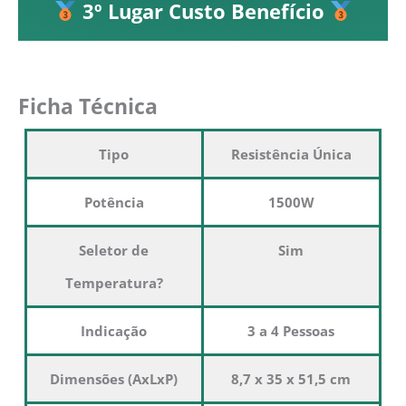
3º Lugar Custo Benefício
Ficha Técnica
Tipo
Resistência Única
Potência
1500W
Seletor de
Sim
Temperatura?
Indicação
3 a 4 Pessoas
Dimensões (AxLxP)
8,7 x 35 x 51,5 cm