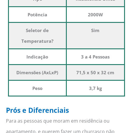
Potência
2000W
Seletor de
Sim
Temperatura?
Indicação
3 a 4 Pessoas
Dimensões (AxLxP)
71,5 x 50 x 32 cm
Peso
3,7 kg
Prós e Diferenciais
Para as pessoas que moram em residência ou
apartamento, e querem fazer um churrasco não