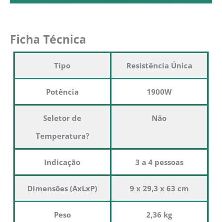
Ficha Técnica
Tipo
Resistência Única
Potência
1900W
Seletor de
Não
Temperatura?
Indicação
3 a 4 pessoas
Dimensões (AxLxP)
9 x 29,3 x 63 cm
Peso
2,36 kg