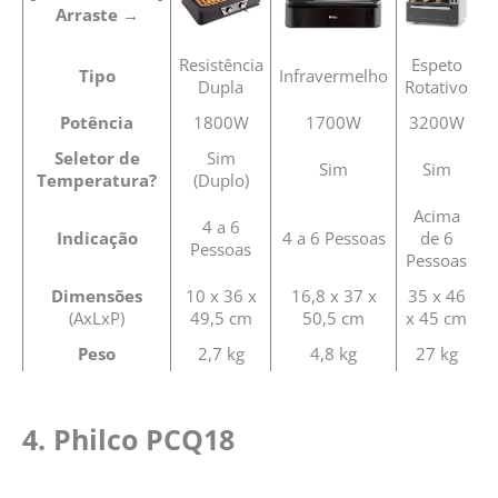
Arraste →
Grill
Resistência
Espeto
Tipo
Infravermelho
Dupla
Rotativo
Potência
1800W
1700W
3200W
Seletor de
Sim
Sim
Sim
Temperatura?
(Duplo)
Acima
4 a 6
Indicação
4 a 6 Pessoas
de 6
Pessoas
Pessoas
Dimensões
10 x 36 x
16,8 x 37 x
35 x 46
(AxLxP)
49,5 cm
50,5 cm
x 45 cm
Peso
2,7 kg
4,8 kg
27 kg
4. Philco PCQ18