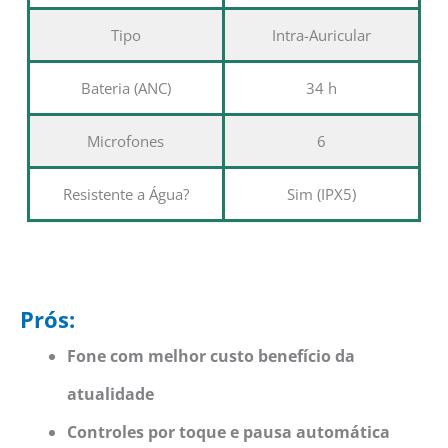
Tipo
Intra-Auricular
Bateria (ANC)
34 h
Microfones
6
Resistente a Água?
Sim (IPX5)
Prós:
Fone com melhor custo benefício da
atualidade
Controles por toque e pausa automática