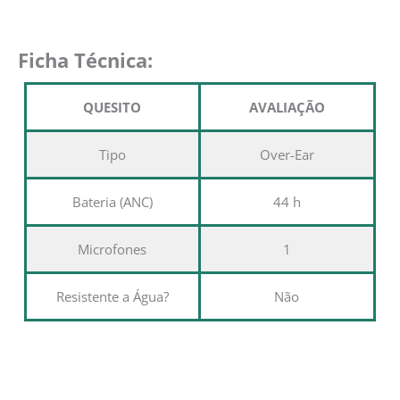
Ficha Técnica:
QUESITO
AVALIAÇÃO
Tipo
Over-Ear
Bateria (ANC)
44 h
Microfones
1
Resistente a Água?
Não