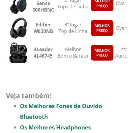
2º lugar
Sense
Over-Ea
Tops de Linha
300HBNC
Edifier
3º lugar
Over-Ea
W820NB
Top de Linha
4Leader
Melhor
Intra-
4L46745
Bom e Barato
Auricul
Veja também:
Os Melhores Fones de Ouvido
Bluetooth
Os Melhores Headphones