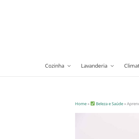
Ir
para
o
conteúdo
Cozinha
Lavanderia
Clima
Home
»
Beleza e Saúde
»
Aprend