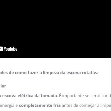
ples de como fazer a limpeza da escova rotativa
riar
 a escova elétrica da tomada
. É importante se certificar
 energia e
completamente fria
antes de começar a limpe