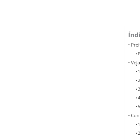
Índ
Pref
Veja
Conf