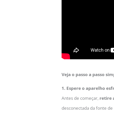
Veja o passo a passo sim
1. Espere o aparelho esf
Antes de começar,
retire
desconectada da fonte de