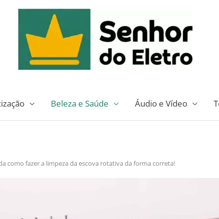
tização
Beleza e Saúde
Áudio e Vídeo
T
a como fazer a limpeza da escova rotativa da forma correta!