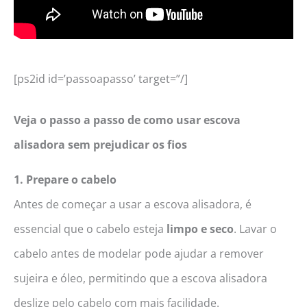
[ps2id id=’passoapasso’ target=”/]
Veja o passo a passo de como usar escova
alisadora sem prejudicar os fios
1. Prepare o cabelo
Antes de começar a usar a escova alisadora, é
essencial que o cabelo esteja
limpo e seco
. Lavar o
cabelo antes de modelar pode ajudar a remover
sujeira e óleo, permitindo que a escova alisadora
deslize pelo cabelo com mais facilidade.