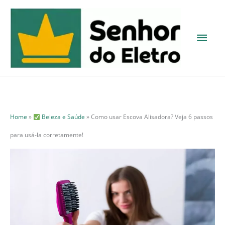
Ir
para
Men
o
princ
conteúdo
Home
»
Beleza e Saúde
»
Como usar Escova Alisadora? Veja 6 passos
para usá-la corretamente!