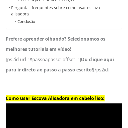
Perguntas frequentes sobre como usar escova
alisadora
Conclusão
Prefere aprender olhando? Selecionamos os
melhores tutoriais em vídeo!
[ps2id url=’#passoapasso’ offset=”]
Ou clique aqui
para ir direto ao passo a passo escrito!
[/ps2id]
Como usar Escova Alisadora em cabelo liso: