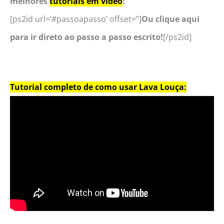
melhores
tutoriais em vídeo
!
[ps2id url=’#passoapasso’ offset=”]
Ou clique aqui
para ir direto ao passo a passo escrito!
[/ps2id]
Tutorial completo de como usar Lava Louça: