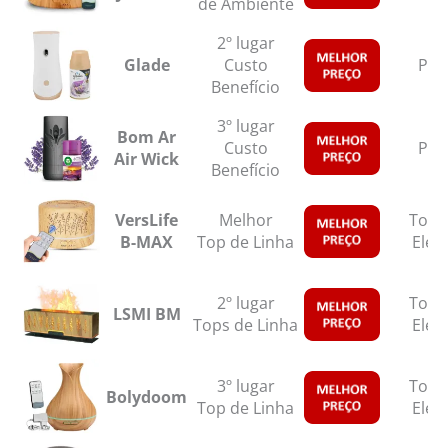
de Ambiente
2º lugar
Glade
Custo
Pilh
Benefício
3º lugar
Bom Ar
Custo
Pilh
Air Wick
Benefício
VersLife
Melhor
Tom
B-MAX
Top de Linha
Elétr
2º lugar
Tom
LSMI BM
Tops de Linha
Elétr
3º lugar
Tom
Bolydoom
Top de Linha
Elétr