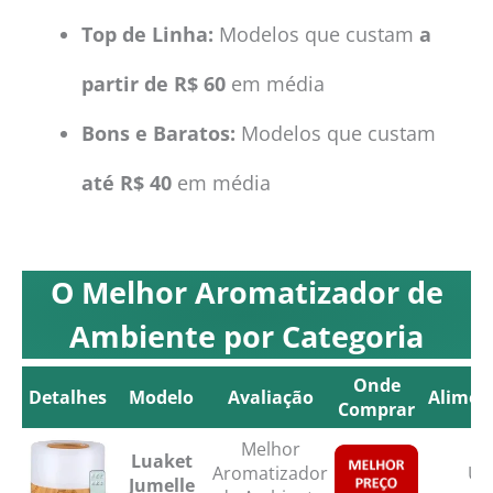
Top de Linha:
Modelos que custam
a
partir de R$ 60
em média
Bons e Baratos:
Modelos que custam
até R$ 40
em média
O Melhor Aromatizador de
Ambiente por Categoria
Onde
Detalhes
Modelo
Avaliação
Alimen
Comprar
Detalhes
Modelo
Avaliação
Onde
Alimen
Melhor
Luaket
Comprar
Aromatizador
US
Jumelle